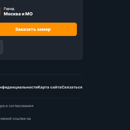
Город
Москва и МО
Заказать замер
онфиденциальности
Карта сайта
Связаться
ра и согласования
тивной ссылки на