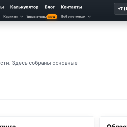
ны
Калькулятор
Блог
Контакты
+7 
Карнизы
Всё о потолках
Тихие стены
NEW
сти. Здесь собраны основные
круга
Облас