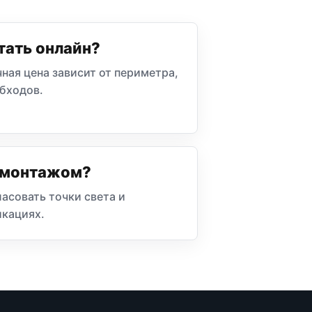
тать онлайн?
ная цена зависит от периметра,
обходов.
д монтажом?
ласовать точки света и
икациях.