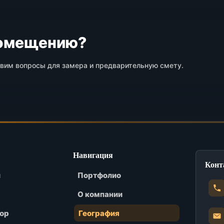
помещению?
овим вопросы для замера и предварительную смету.
Навигация
Конт
и
Портфолио
О компании
ор
География