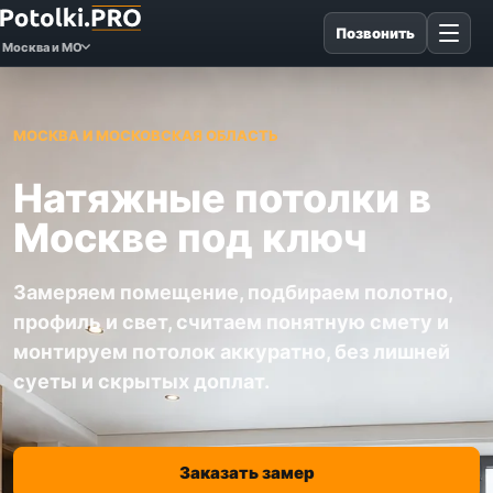
Позвонить
Москва и МО
МОСКВА И МОСКОВСКАЯ ОБЛАСТЬ
Натяжные потолки в
Москве под ключ
Замеряем помещение, подбираем полотно,
профиль и свет, считаем понятную смету и
монтируем потолок аккуратно, без лишней
суеты и скрытых доплат.
Заказать замер