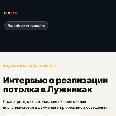
SHORTS
Химки · MSD
Premium
Дмитров · BAUF
Москва · DESCOR
Световые линии
Парящий контур
Листайте и открывайте
и парящий
и RGB-
Теневой LumFer
контур
подсветка
и трековый свет
1:32
0:47
0:
ВИДЕО С ОБЪЕКТА · 5 МИНУТ
Интервью о реализации
потолка в Лужниках
Посмотрите, как потолок, свет и примыкания
воспринимаются в движении и при реальном освещении.