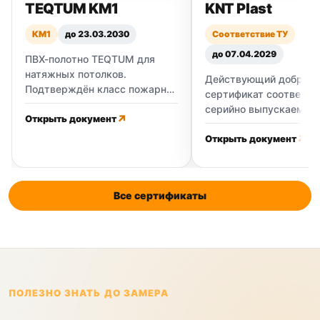
TEQTUM KM1
KNT Plast
КМ1
до 23.03.2030
Соответствие ТУ
до 07.04.2029
ПВХ-полотно TEQTUM для
натяжных потолков.
Действующий добров
Подтверждён класс пожарной
сертификат соответст
опасности КМ1.
серийно выпускаемую
Открыть документ
плёнку российского
производителя KNT Pla
Открыть документ
Соответствие ТУ 22.23
007-03221144-2023 с
изменением № 3.
Все сертификаты
ПОЛЕЗНО ЗНАТЬ ДО ЗАМЕРА