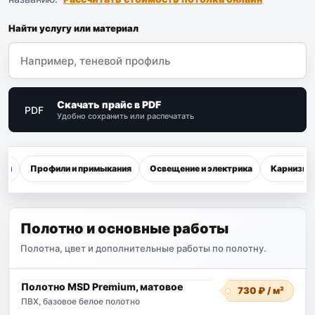
Найти услугу или материал
Скачать прайс в PDF
PDF
Удобно сохранить или распечатать
оты
Профили и примыкания
Освещение и электрика
Карнизы и
Полотно и основные работы
Полотна, цвет и дополнительные работы по полотну.
Полотно MSD Premium, матовое
730 ₽ / м²
ПВХ, базовое белое полотно